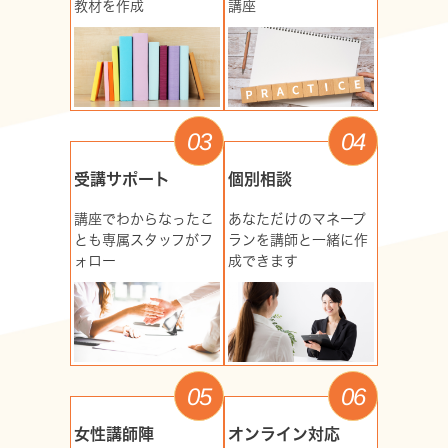
教材を作成
講座
03
04
受講サポート
個別相談
講座でわからなったこ
あなただけのマネープ
とも専属スタッフがフ
ランを講師と一緒に作
ォロー
成できます
05
06
女性講師陣
オンライン対応